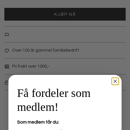
KJØP NÅ
Over 100 år gammel familiebedrift
Fri frakt over 1000,-
Betal med Klarna, Vipps eller kredittkort
Få fordeler som
medlem!
Som medlem får du: