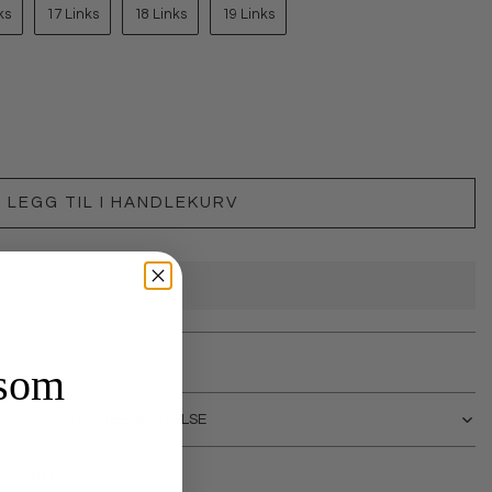
ks
17 Links
18 Links
19 Links
LEGG TIL I HANDLEKURV
 som
PRODUKTBESKRIVELSE
bedrift