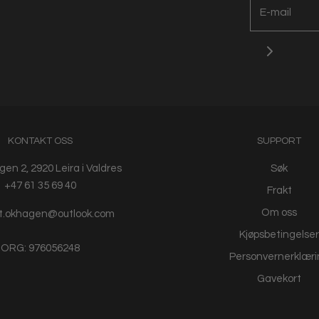
KONTAKT OSS
SUPPORT
en 2, 2920 Leira i Valdres
Søk
+47 61 35 69 40
Frakt
Om oss
t.okhagen@outlook.com
Kjøpsbetingelser
ORG: 976056248
Personvernerklæri
Gavekort