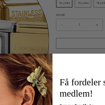
14 Links
15 Links
16 Lin
Antall
-
+
Få fordeler
medlem!
Over 100 år gammel familie