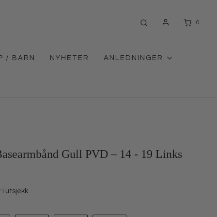
0
P / BARN
NYHETER
ANLEDNINGER
Basearmbånd Gull PVD – 14 - 19 Links
i utsjekk.