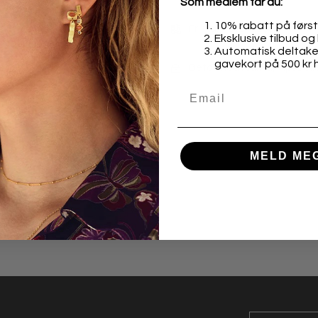
Som medlem får du:
10% rabatt på først
Fri frakt over 1000,-
Eksklusive tilbud og 
Automatisk deltakel
gavekort på 500 kr 
Betal med Klarna, Vipps elle
MELD ME