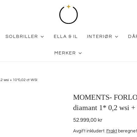
SOLBRILLER
ELLA & IL
INTERIØR
DÅ
MERKER
wsi + 10*0,02 ct WSI
MOMENTS- FORLOV
diamant 1* 0,2 wsi +
52.999,00 kr
Avgift inkludert.
Frakt
beregnet 