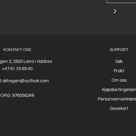
KONTAKT OSS
SUPPORT
en 2, 2920 Leira i Valdres
Søk
+47 61 35 69 40
Frakt
Om oss
t.okhagen@outlook.com
Kjøpsbetingelser
ORG: 976056248
Personvernerklæri
Gavekort