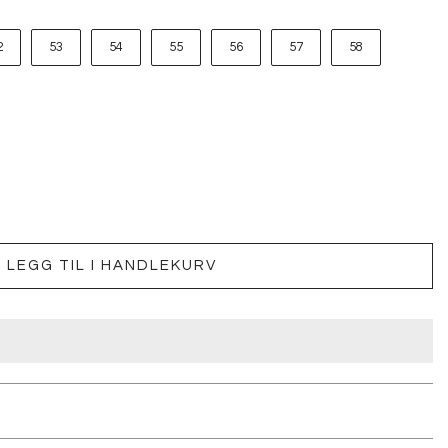
2
53
54
55
56
57
58
LEGG TIL I HANDLEKURV