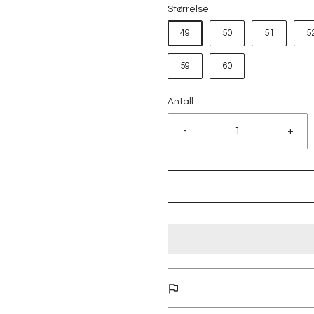
Størrelse
49
50
51
5
59
60
Antall
-
+