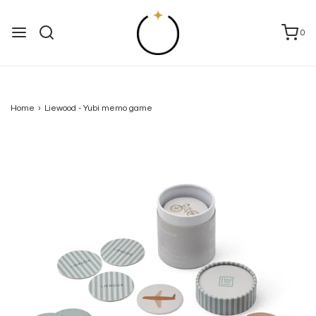
0
Home
›
Liewood - Yubi memo game