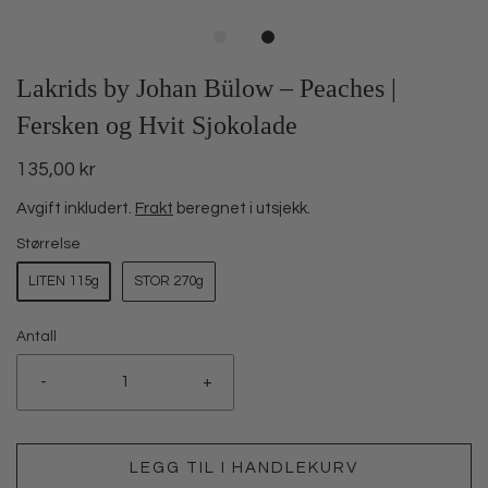
Lakrids by Johan Bülow – Peaches |
Fersken og Hvit Sjokolade
135,00 kr
Avgift inkludert.
Frakt
beregnet i utsjekk.
Størrelse
LITEN 115g
STOR 270g
Antall
-
+
LEGG TIL I HANDLEKURV