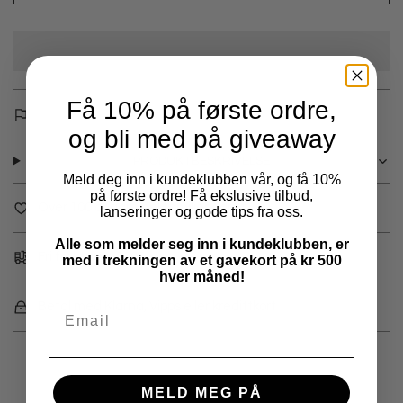
Få 10% på første ordre,
og bli med på giveaway
PRODUKTBESKRIVELSE
Meld deg inn i kundeklubben vår, og få 10%
på første ordre! Få ekslusive tilbud,
Over 100 år gammel familiebedrift
lanseringer og gode tips fra oss.
Alle som melder seg inn i kundeklubben, er
Fri frakt over 1000,-
med i trekningen av et gavekort på kr 500
hver måned!
Betal med Klarna, Vipps eller kredittkort
MELD MEG PÅ