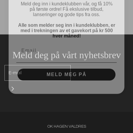
på første ordre! Få ekslusive tilbud,
lanseringer og gode tips fra oss.
Alle som melder seg inn i kundeklubben, er
med i trekningen av et gavekort på kr 500
hver måned!
Meld deg på vårt nyhetsbrev
MELD MEG PÅ
OK HAGEN VALDRES