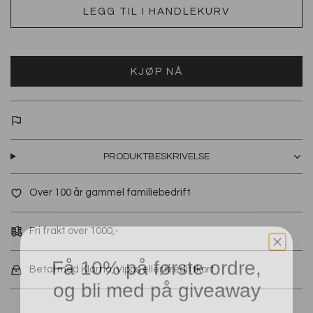
LEGG TIL I HANDLEKURV
KJØP NÅ
PRODUKTBESKRIVELSE
Over 100 år gammel familiebedrift
Fri frakt over 1000,-
Få 10% på første ordre,
Betal med Klarna, Vipps eller kredittkort
og bli med på giveaway
Meld deg inn i kundeklubben vår, og få 10%