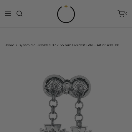
0
Home
›
Sylvsmidja Halssølje 37 × 55 mm Oksidert Sølv – Art.nr. 493100