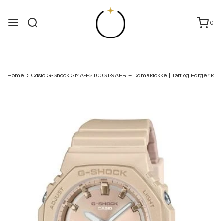
0
Home
›
Casio G-Shock GMA-P2100ST-9AER – Dameklokke | Tøff og Fargerik