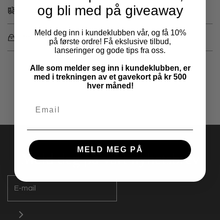
og bli med på giveaway
Fri frakt over 1000,-
Meld deg inn i kundeklubben vår, og få 10%
Betal med Klarna, Vipps eller kredittkort
på første ordre! Få ekslusive tilbud,
lanseringer og gode tips fra oss.
Alle som melder seg inn i kundeklubben, er
med i trekningen av et gavekort på kr 500
hver måned!
MELD MEG PÅ
Meld deg på vårt nyhetsbrev