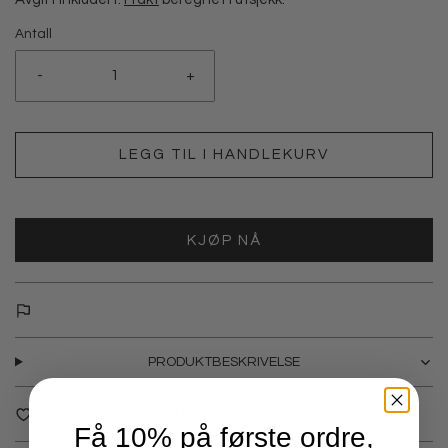
Antall
-
+
LEGG TIL I HANDLEKURV
KJØP NÅ
PRODUKTBESKRIVELSE
Over 100 år gammel familiebedrift
Få 10% på første ordre,