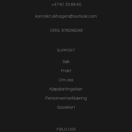
+47 61 35 69 40
kontakt.okhagen@outlook.com
ORG: 976056248
SUPPORT
Søk
Frakt
Om oss
Kjøpsbetingelser
Personvernerklæring
Gavekort
FØLG OSS