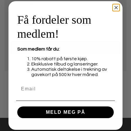
Square Kingsroad, firkantet serveringsfat
becomes
available.
Få fordeler som
medlem!
Som medlem får du:
10% rabatt på første kjøp.
Dette nettstedet er beskyttet av hCaptcha, og hCaptchas
Eksklusive tilbud og lanseringer.
personvernerklæring
og
vilkår for bruk
gjelder.
Automatisk deltakelse i trekning av
gavekort på 500 kr hver måned.
MELD MEG PÅ