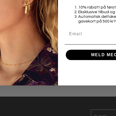
Fri frakt over 1000,-
10% rabatt på først
Eksklusive tilbud og 
Betal med Klarna, Vipps elle
Automatisk deltakel
gavekort på 500 kr 
MELD ME