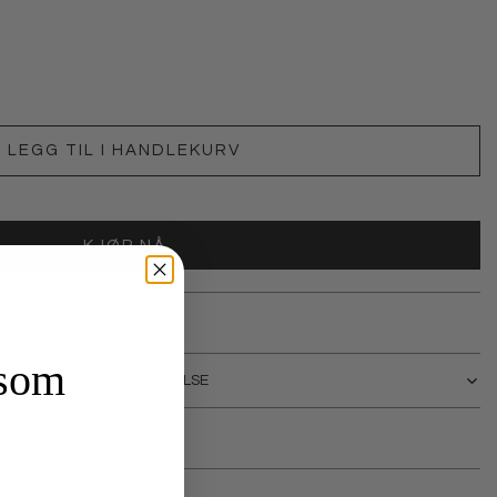
LEGG TIL I HANDLEKURV
KJØP NÅ
 som
PRODUKTBESKRIVELSE
bedrift