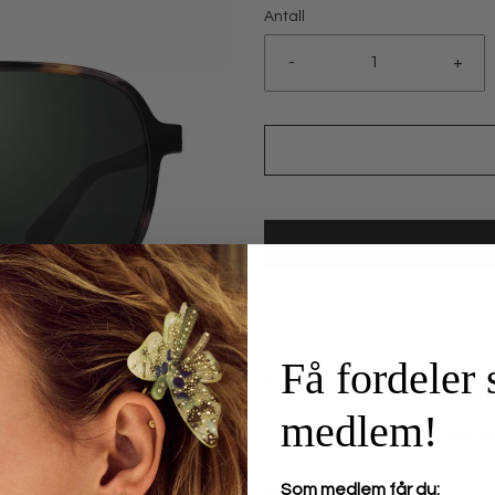
Antall
-
+
Få fordeler
medlem!
Over 100 år gammel familie
Som medlem får du: