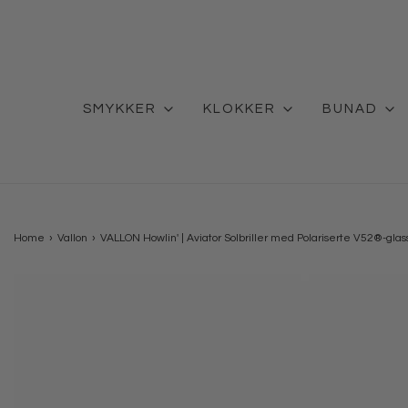
SMYKKER
KLOKKER
BUNAD
Home
›
Vallon
›
VALLON Howlin' | Aviator Solbriller med Polariserte V52®-glass