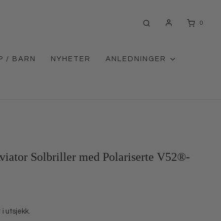
0
P / BARN
NYHETER
ANLEDNINGER
ator Solbriller med Polariserte V52®-
i utsjekk.