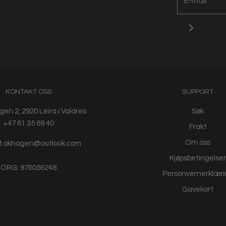
KONTAKT OSS
SUPPORT
en 2, 2920 Leira i Valdres
Søk
+47 61 35 69 40
Frakt
Om oss
t.okhagen@outlook.com
Kjøpsbetingelser
ORG: 976056248
Personvernerklæri
Gavekort