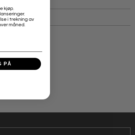
e kjøp.
lanseringer.
r kredittkort
se i trekning av
hver måned.
G PÅ