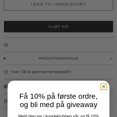
LEGG TIL I HANDLEKURV
KJØP NÅ
PRODUKTBESKRIVELSE
Over 100 år gammel familiebedrift
Fri frakt over 1000,-
Få 10% på første ordre,
Betal med Klarna, Vipps eller kredittkort
og bli med på giveaway
Meld deg inn i kundeklubben vår, og få 10%