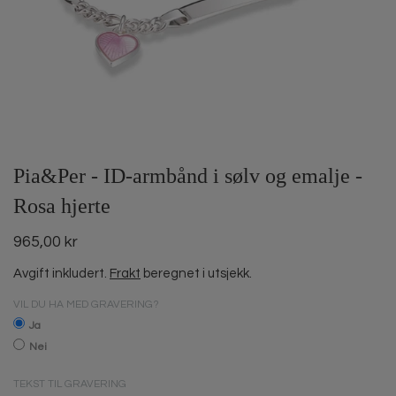
Pia&Per - ID-armbånd i sølv og emalje -
Rosa hjerte
965,00 kr
Avgift inkludert.
Frakt
beregnet i utsjekk.
VIL DU HA MED GRAVERING?
Ja
Nei
TEKST TIL GRAVERING