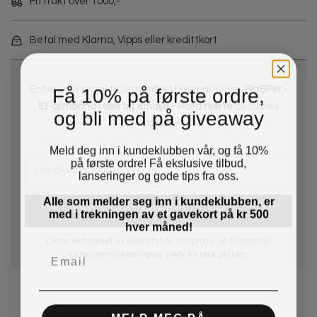
Fri frakt over 1000,-
Betal med Klarna, Vipps eller kredittkort
Få 10% på første ordre,
Enter your email to be notified by email when
Pia&Per -
ID-armbånd i sølv og emalje - Rosa hjerte
becomes
og bli med på giveaway
available.
Meld deg inn i kundeklubben vår, og få 10%
på første ordre! Få ekslusive tilbud,
lanseringer og gode tips fra oss.
Alle som melder seg inn i kundeklubben, er
med i trekningen av et gavekort på kr 500
hver måned!
Dette nettstedet er beskyttet av hCaptcha, og hCaptchas
personvernerklæring
og
vilkår for bruk
gjelder.
MELD MEG PÅ