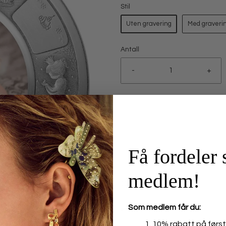
Stil
Uten gravering
Med graveri
Antall
-
+
Få fordeler
medlem!
Som medlem får du:
10% rabatt på først