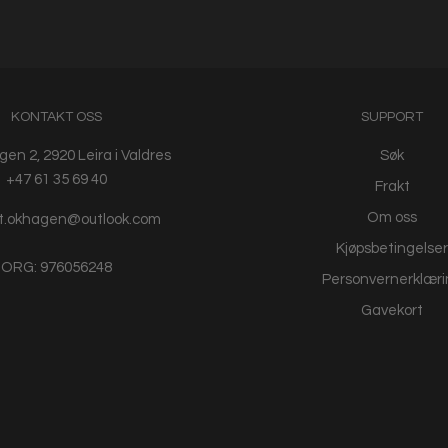
KONTAKT OSS
SUPPORT
en 2, 2920 Leira i Valdres
Søk
+47 61 35 69 40
Frakt
Om oss
t.okhagen@outlook.com
Kjøpsbetingelser
ORG: 976056248
Personvernerklæri
Gavekort