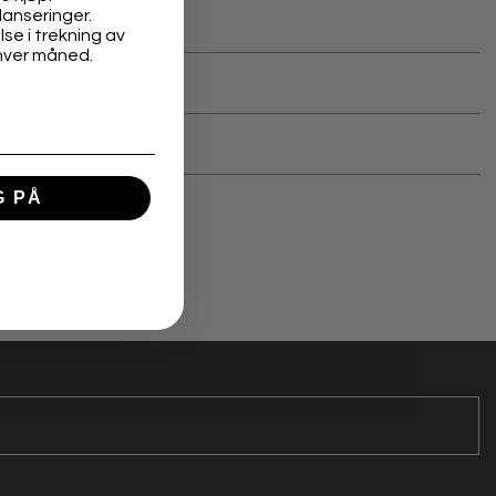
lanseringer.
bedrift
se i trekning av
hver måned.
r kredittkort
G PÅ