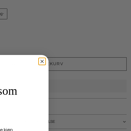
ng-
LEGG TIL I HANDLEKURV
 som
PRODUKTBESKRIVELSE
e kjøp.